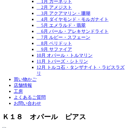
1月 ガーネット
2月 アメジスト
3月 アクアマリン・珊瑚
4月 ダイヤモンド・モルガナイト
5月 エメラルド・翡翠
6月 パール・アレキサンドライト
7月 ルビー・スフェーン
8月 ペリドット
9月 サファイア
10月 オパール・トルマリン
11月 トパーズ・シトリン
12月 トルコ石・タンザナイト・ラピスラズ
リ
買い物かご
店舗情報
工房
よくあるご質問
お問い合わせ
Ｋ１８ オパール ピアス