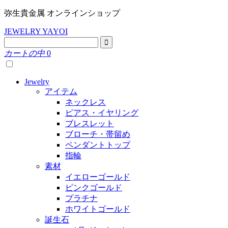
弥生貴金属 オンラインショップ
JEWELRY YAYOI
カートの中
0
Jewelry
アイテム
ネックレス
ピアス・イヤリング
ブレスレット
ブローチ・帯留め
ペンダントトップ
指輪
素材
イエローゴールド
ピンクゴールド
プラチナ
ホワイトゴールド
誕生石