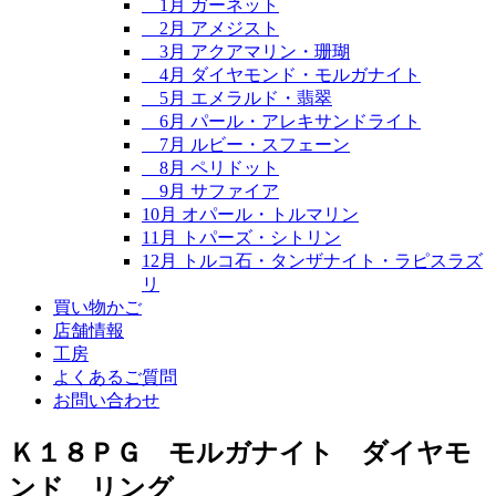
1月 ガーネット
2月 アメジスト
3月 アクアマリン・珊瑚
4月 ダイヤモンド・モルガナイト
5月 エメラルド・翡翠
6月 パール・アレキサンドライト
7月 ルビー・スフェーン
8月 ペリドット
9月 サファイア
10月 オパール・トルマリン
11月 トパーズ・シトリン
12月 トルコ石・タンザナイト・ラピスラズ
リ
買い物かご
店舗情報
工房
よくあるご質問
お問い合わせ
Ｋ１８ＰＧ モルガナイト ダイヤモ
ンド リング