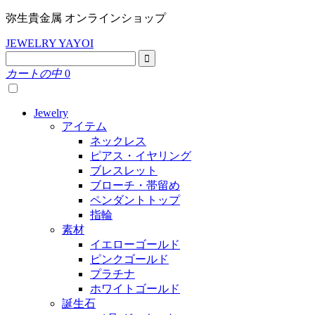
弥生貴金属 オンラインショップ
JEWELRY YAYOI
カートの中
0
Jewelry
アイテム
ネックレス
ピアス・イヤリング
ブレスレット
ブローチ・帯留め
ペンダントトップ
指輪
素材
イエローゴールド
ピンクゴールド
プラチナ
ホワイトゴールド
誕生石