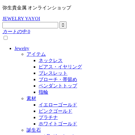
弥生貴金属 オンラインショップ
JEWELRY YAYOI
カートの中
0
Jewelry
アイテム
ネックレス
ピアス・イヤリング
ブレスレット
ブローチ・帯留め
ペンダントトップ
指輪
素材
イエローゴールド
ピンクゴールド
プラチナ
ホワイトゴールド
誕生石