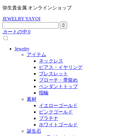
弥生貴金属 オンラインショップ
JEWELRY YAYOI
カートの中
0
Jewelry
アイテム
ネックレス
ピアス・イヤリング
ブレスレット
ブローチ・帯留め
ペンダントトップ
指輪
素材
イエローゴールド
ピンクゴールド
プラチナ
ホワイトゴールド
誕生石