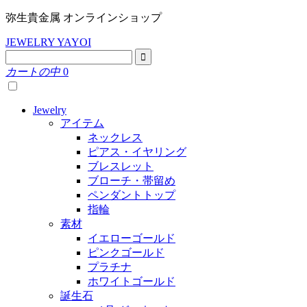
弥生貴金属 オンラインショップ
JEWELRY YAYOI
カートの中
0
Jewelry
アイテム
ネックレス
ピアス・イヤリング
ブレスレット
ブローチ・帯留め
ペンダントトップ
指輪
素材
イエローゴールド
ピンクゴールド
プラチナ
ホワイトゴールド
誕生石