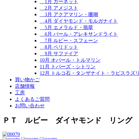
1月 ガーネット
2月 アメジスト
3月 アクアマリン・珊瑚
4月 ダイヤモンド・モルガナイト
5月 エメラルド・翡翠
6月 パール・アレキサンドライト
7月 ルビー・スフェーン
8月 ペリドット
9月 サファイア
10月 オパール・トルマリン
11月 トパーズ・シトリン
12月 トルコ石・タンザナイト・ラピスラズ
買い物かご
店舗情報
工房
よくあるご質問
お問い合わせ
ＰＴ ルビー ダイヤモンド リング