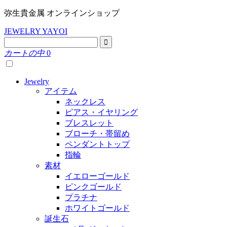
弥生貴金属 オンラインショップ
JEWELRY YAYOI
カートの中
0
Jewelry
アイテム
ネックレス
ピアス・イヤリング
ブレスレット
ブローチ・帯留め
ペンダントトップ
指輪
素材
イエローゴールド
ピンクゴールド
プラチナ
ホワイトゴールド
誕生石